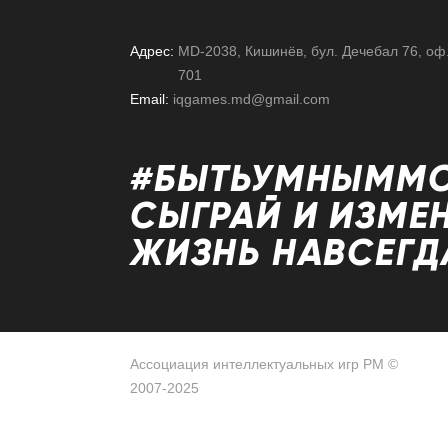
Адрес:
MD-2038, Кишинёв, бул. Дечебал 76, оф
701
Email:
iqgames.md@gmail.com
#БЫТЬУМНЫММ
СЫГРАЙ И ИЗМЕ
ЖИЗНЬ НАВСЕГД
Ассоциация интеллектуальных игр РМ ©
2007-2025